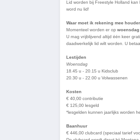
Lid worden bij Freestyle Holland kan 
word nu lid!
Waar moet ik rekening mee houde
Momenteel worden er op
woensdag
U mag vrijblijvend altijd één keer gr
daadwerkelijk lid wilt worden. U be
Lestijden
Woensdag
18.45 u - 20.15 u Kidsclub
20.30 u - 22.00 u Volwassenen
Kosten
€ 40,00 contributie
€ 125,00 lesgeld
*lesgelden kunnen jaarlijks worden he
Baanhuur
€ 446,00 clubcard (speciaal tarief v
De clubcard wordt direct bij Montan