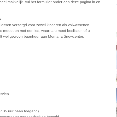
heel makkelijk. Vul het formulier onder aan deze pagina in en
n
lessen verzorgd voor zowel kinderen als volwassenen.
atis meedoen met een les, waarna u moet beslissen of u
taalt wel gewoon baanhuur aan Montana Snowcenter.
rzien.
oor 35 uur baan toegang)
a snowcenter aangeschaft en betaald.