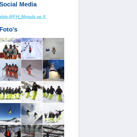
Social Media
Volg @FH_Moguls op X
Foto's