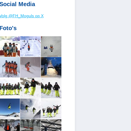
Social Media
Volg @FH_Moguls op X
Foto's