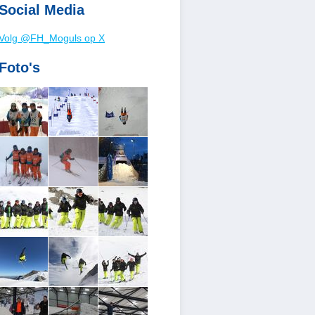
Social Media
Volg @FH_Moguls op X
Foto's