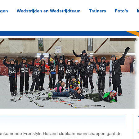
ngen
Wedstrijden en Wedstrijdteam
Trainers
Foto's
I
ankomende Freestyle Holland clubkampioenschappen gaat de