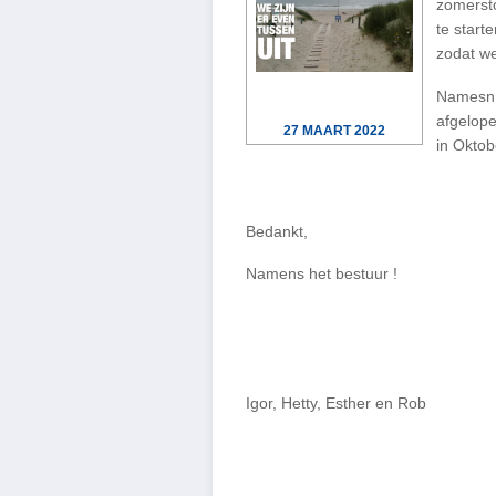
zomersto
te start
zodat w
Namesn h
afgelope
27 MAART 2022
in Oktob
Bedankt,
Namens het bestuur !
Igor, Hetty, Esther en Rob