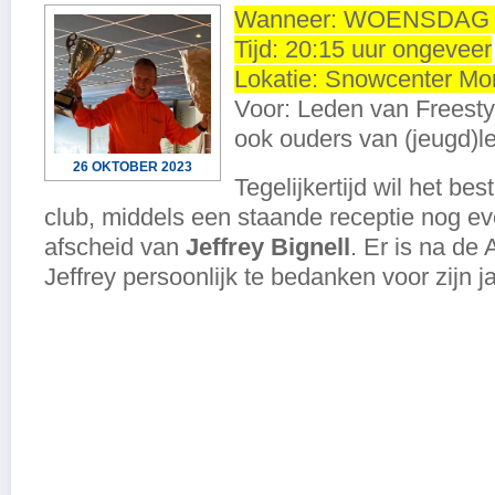
Wanneer: WOENSDAG 1
Tijd: 20:15 uur ongeveer
Lokatie: Snowcenter Mo
Voor: Leden van Freesty
ook ouders van (jeugd)l
26 OKTOBER 2023
Tegelijkertijd wil het bes
club, middels een staande receptie nog eve
afscheid van
Jeffrey Bignell
. Er is na de
Jeffrey persoonlijk te bedanken voor zijn j